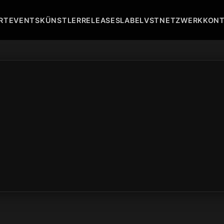
RT
EVENTS
KÜNSTLER
RELEASES
LABEL
VST
NETZWERK
KON