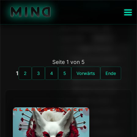
Seite 1 von 5
1
2
3
4
5
Vorwärts
Ende