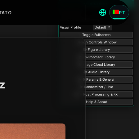
TATO
PT
z