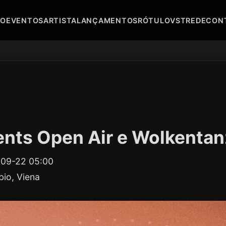
IO
EVENTOS
ARTISTA
LANÇAMENTOS
RÓTULO
VST
REDE
CON
nts Open Air e Wolkentan
-09-22 05:00
bio, Viena