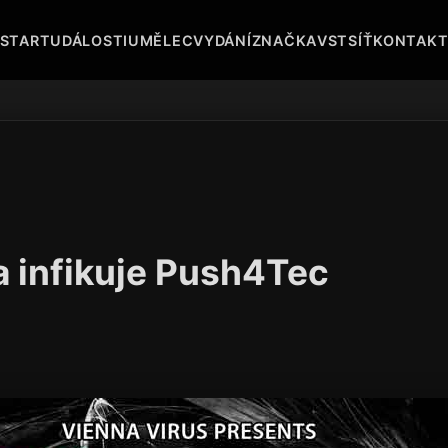
START
UDÁLOSTI
UMĚLEC
VYDÁNÍ
ZNAČKA
VST
SÍŤ
KONTAK
a infikuje Push4Tec