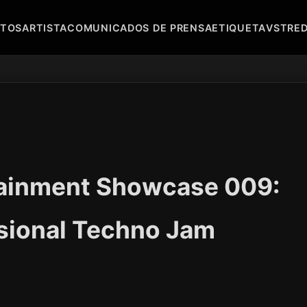
NTOS
ARTISTA
COMUNICADOS DE PRENSA
ETIQUETA
VST
RE
tainment Showcase 009:
sional Techno Jam